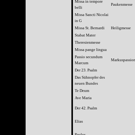
Missa in tempore
Paukenmesse
belli
Missa Sancti Nicolai
in G
Missa St. Bernardi
Heiligmesse
Stabat Mater
Theresienmesse
Missa pange lingua
Passio secundum
Markuspassio
Marcum
Der 23. Psalm
Das Sühnopfer des
neuen Bundes
Te Deum
Ave Maria
Der 42. Psalm
Elias
Paulus