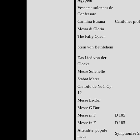
Ägypten
Vesperae solennes de
Confessore
Carmina Burana
Cantiones pro
Messa di Gloria
The Fairy Queen
Stern von Bethlehem
Das Lied von der
Glocke
Messe Solenelle
Stabat Mater
Oratorio de Noël Op.
12
Messe Es-Dur
Messe G-Dur
Messe in F
D 105
Messe in F
D 185
Attendite, popule
Symphoniae S
meus