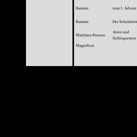
Kantate
zum 1. Advent
Kantate
Der Schulmeis
Arien und
Matthäus-Passion
Soliloquenten
Magnificat