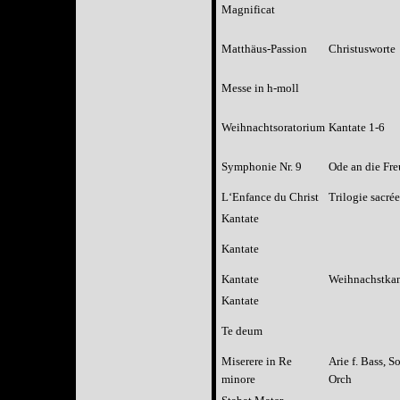
Magnificat
Matthäus-Passion
Christusworte
Messe in h-moll
Weihnachtsoratorium
Kantate 1-6
Symphonie Nr. 9
Ode an die Fr
L‘Enfance du Christ
Trilogie sacrée
Kantate
Kantate
Kantate
Weihnachstkan
Kantate
Te deum
Miserere in Re
Arie f. Bass, S
minore
Orch