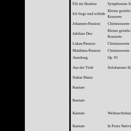
Fili mi Absalon
Symphoniae S
Kleine geistli
Ich liege und schlafe
Konzerte
Johannes-Passion
Christusworte
Kleine geistli
Jubilate Deo
Konzerte
Lukas-Passion
Christusworte
Matthäus-Passion
Christusworte
Anrufung
Op. 91
Aus der Tiefe
Solokantate fü
Stabat Mater
Kantate
Kantate
Kantate
Weihnachtskan
Kantate
In Festo Nativi