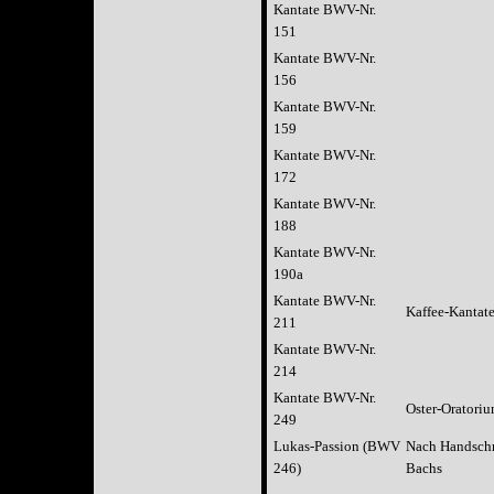
Kantate BWV-Nr.
151
Kantate BWV-Nr.
156
Kantate BWV-Nr.
159
Kantate BWV-Nr.
172
Kantate BWV-Nr.
188
Kantate BWV-Nr.
190a
Kantate BWV-Nr.
Kaffee-Kantat
211
Kantate BWV-Nr.
214
Kantate BWV-Nr.
Oster-Oratori
249
Lukas-Passion (BWV
Nach Handschr
246)
Bachs