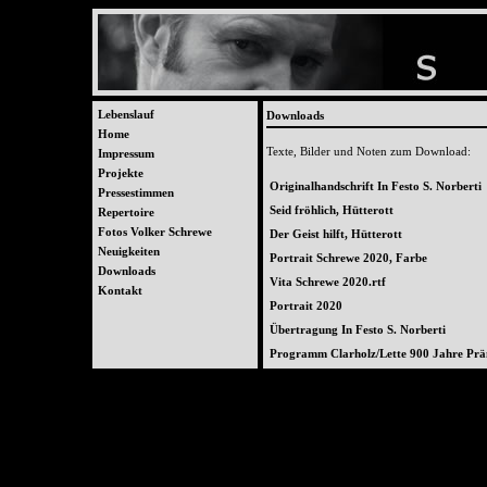
Lebenslauf
Downloads
Home
Texte, Bilder und Noten zum Download:
Impressum
Projekte
Originalhandschrift In Festo S. Norberti
Pressestimmen
Seid fröhlich, Hütterott
Repertoire
Fotos Volker Schrewe
Der Geist hilft, Hütterott
Neuigkeiten
Portrait Schrewe 2020, Farbe
Downloads
Vita Schrewe 2020.rtf
Kontakt
Portrait 2020
Übertragung In Festo S. Norberti
Programm Clarholz/Lette 900 Jahre Prä