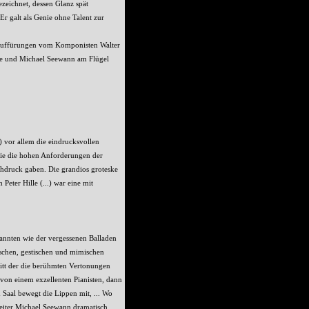
ezeichnet, dessen Glanz spät
Er galt als Genie ohne Talent zur
 Urauffürungen vom Komponisten Walter
ewe und Michael Seewann am Flügel
) vor allem die eindrucksvollen
die die hohen Anforderungen der
hdruck gaben. Die grandios groteske
eter Hille (...) war eine mit
annten wie der vergessenen Balladen
rischen, gestischen und mimischen
ritt der die berühmten Vertonungen
von einem exzellenten Pianisten, dann
Saal bewegt die Lippen mit, ... Wo
leiter Michael Seewann dramatisch