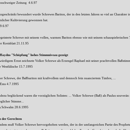
nschweiger Zeitung 4.6.97
ngeschränkt bewundert wurde Schrewes Bariton, der in den letzten Jahren so viel an Charakter 
mlicher Kultivierung gewonnen hat.
9.6.97
begeisterte Schrewe mit seinem vollen, warmen Bariton ebenso wie mit seinem schauspielerischen 
er Kreisblatt 21.11.95
 Haydns "Schöpfung" hohes Stimmniveau gezeigt
würdigem Ernst zeichnete Volker Schrewe als Erzengel Raphael mit seiner prachtvollen Baßstimme
 Westfälische 15.7.1995
er Schrewe, der Baßbariton mit kraftvollem und dennoch fein nuanciertem Timbre, ...
 Ems 4.7.1995
dezu beglückend waren die vorzüglichen Solisten: ... Volker Schrewe (Baß) als Paulus souverän
glicher Stimme...
 Schwalm 28.6.1995
n der Gerechten
zdem muß Volker Schrewe hervorgehoben werden, der in der umfangreichen Partie des Propheten 