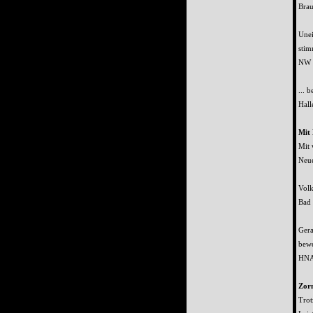
Brau
Unei
stim
NW 
... 
Hall
Mit
Mit 
Neue
Volk
Bad
Gera
bewe
HNA
Zor
Trot