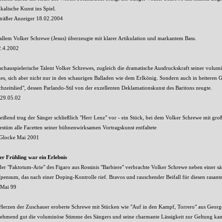
kalische Kunst ins Spiel.
träßer Anzeiger 18.02.2004
allem Volker Schrewe (Jesus) überzeugte mit klarer Artikulation und markantem Bass.
2.4.2002
schauspielerische Talent Volker Schrewes, zugleich die dramatische Ausdruckskraft seiner volum
es, sich aber nicht nur in den schaurigen Balladen wie dem Erlkönig. Sondern auch in heiteren 
hzeitslied", dessen Parlando-Stil von der exzellenten Deklamationskunst des Baritons zeugte.
29.05.02
eißend trug der Sänger schließlich "Herr Lenz" vor - ein Stück, bei dem Volker Schrewe mit g
stüm alle Facetten seiner bühnenwirksamen Vortragskunst entfaltete
 Glocke Mai 2001
er Frühling war ein Erlebnis
der "Faktotum-Arie" des Figaro aus Rossinis "Barbiere" verbrachte Volker Schrewe neben einer s
pensum, das nach einer Doping-Kontrolle rief. Bravos und rauschender Beifall für diesen rasant
Mai 99
Herzen der Zuschauer eroberte Schrewe mit Stücken wie "Auf in den Kampf, Torrero" aus Georg
ehmend gut die voluminöse Stimme des Sängers und seine charmante Lässigkeit zur Geltung ka