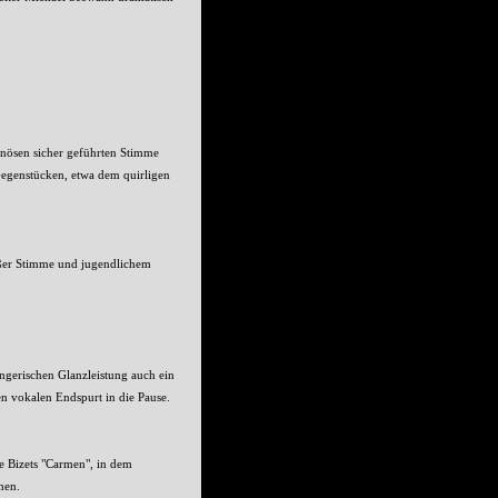
inösen sicher geführten Stimme
Gegenstücken, etwa dem quirligen
roßer Stimme und jugendlichem
ängerischen Glanzleistung auch ein
en vokalen Endspurt in die Pause.
e Bizets "Carmen", in dem
men.