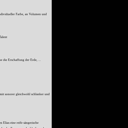
individueller Farbe, an Volumen und
Talent
 die Erschaffung der Erde, ...
 mit sonorer gleichwohl schlanker und
Elias eine reife sängerische