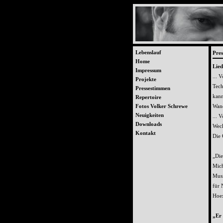
Lebenslauf
Pre
Home
Lied
Impressum
... 
Projekte
Tech
Pressestimmen
kann
Repertoire
Fotos Volker Schrewe
Wand
Neuigkeiten
... 
Downloads
Wech
Kontakt
Die 
„Die
Mich
Musi
für 
Hoex
„Er 