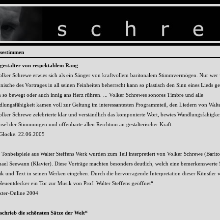
ssestimmen
gestalter von respektablem Rang
Volker Schrewe erwies sich als ein Sänger von kraftvollem baritonalem Stimmvermögen. Nur wer 
nische des Vortrages in all seinen Feinheiten beherrscht kann so plastisch den Sinn eines Lieds ge
 so bewegt oder auch innig ans Herz rühren. ... Volker Schrewes sonores Timbre und alle
lungsfähigkeit kamen voll zur Geltung im interessantesten Programmteil, den Liedern von Walte
Volker Schrewe zelebrierte klar und verständlich das komponierte Wort, bewies Wandlungsfähigke
sel der Stimmungen und offenbarte allen Reichtum an gestalterischer Kraft.
Glocke. 22.06.2005
 Tonbeispiele aus Walter Steffens Werk wurden zum Teil interpretiert von Volker Schrewe (Barit
ael Seewann (Klavier). Diese Vorträge machten besonders deutlich, welch eine bemerkenswerte
k und Text in seinen Werken eingehen. Durch die hervorragende Interpretation dieser Künstler
Neuentdecker ein Tor zur Musik von Prof. Walter Steffens geöffnet“
ter-Online 2004
schrieb die schönsten Sätze der Welt“