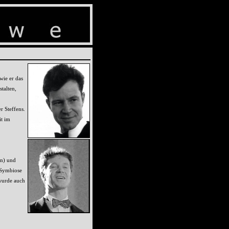
wie er das
stalten,
r Steffens.
it im
on) und
 Symbiose
 wurde auch