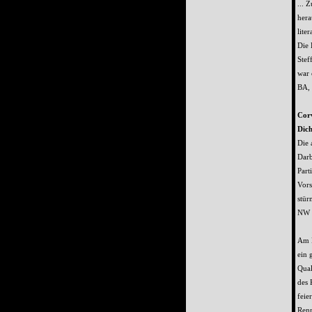
... 
hera
lite
Die 
Stef
war 
BA,
Cor
Dich
Die 
Darb
Part
Vors
stür
NW 
Am M
ein 
Qual
des 
feie
Renn