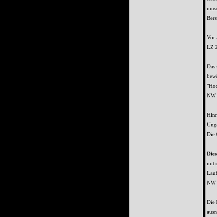
musi
Bers
Vor 
LZ 
Das 
bewi
"Hoc
NW 
Hinr
Unge
Die
Dies
mit 
Lauf
NW 
Die 
ausn