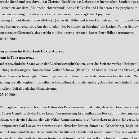
Zurückhaltend und respektvoll hat Christian Quadflieg das Leben eines literarischen Sonderlings g
usleuchtete aus dem „Milionendichterschund“, wie es Hilles Freund Liliencron einst prophezeite. 
rarischen Ordnung und als wirklicher Bohemien inmitten kläglicher Epigonen.
Lesung im Parktheater ist zweifelos (...) einer der Höhepunkte des Festivals und war mit zwei
fens bestens eingerahmt: „Aus den Liedern des betrunkenen Schuhus“ mit Bariton Volker Schr
ein atonales Glanzstück, das perfekt mit den knorrig-schönen Sätzen Peter Hilles harmonierte.
 09.10.2004
veyer Salon im Kulturkreis Höxter-Corvey
ung in Töne umgesetzt
außergewöhnliche Spannweite der Ausdrucksmöglichkeiten, über die Steffens verfügt, belegten (
ietungen des ausgezeichneten Duos Volker Schrewe (Bariton) und Michael Seewann (Klavier), 
ituren bravorös bewältigten, Stimmungsnuancen trafen und auch den dramatischen Akzenten Nac
tellung des alle Register musikalischer Darstellungskunst ziehenden „Betrunkenen Schuhus“ nach P
mischem Beifall bedachte Glanzleistung.
25.10.2004
ontagabend erwies sich auf der Bühne des Parktheaters einmal mehr, dass das Hören der altbek
größerer Genuß ist als das bloße Lesen. Voraussetzung ist allerdings ein Rezitator mit deklamato
itäten, wie sie ein Schauspieler wie Walter Renneisen mitbringt. Wenn dazu noch ein Sänger auft
Komponisten Carl Loewe mit warmer ausdruckstarker Bariton-Stimme zu Gehör bringt, begleitet 
rn die Damen und Herren Balladendichter fröhliche Urstände und manch einer im ausverkauftem 
eisen durch die Kraft des Wortes beeindruckt bringt der Sänger Volker Schrewe mit seinem Beg