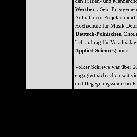
den Frauen- und Männerch
Werther
. Sein Engagement
Aufnahmen, Projekten und 
Hochschule für Musik Detm
Deutsch-Polnischen Chora
Lehrauftrag für Vokalpäda
Applied Sciences)
inne.
Volker Schrewe war über 20
engagiert sich schon seit v
und Begegnungsstätte im Kl