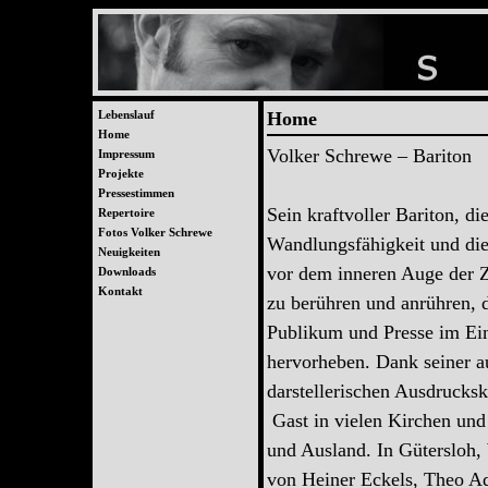
Lebenslauf
Home
Home
Volker Schrewe – Bariton
Impressum
Projekte
Pressestimmen
Sein kraftvoller Bariton, die
Repertoire
Fotos Volker Schrewe
Wandlungsfähigkeit und die
Neuigkeiten
vor dem inneren Auge der Z
Downloads
Kontakt
zu berühren und anrühren, 
Publikum und Presse im Ei
hervorheben. Dank seiner 
darstellerischen Ausdrucksk
Gast in vielen Kirchen und
und Ausland. In Gütersloh,
von Heiner Eckels, Theo A